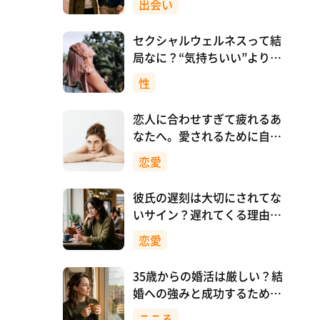
出会い
セクシャルウェルネスって結
局なに？“気持ちいい”より先
に、自分を大切にすること
性
恋人に合わせすぎて疲れるあ
なたへ。愛されるために自分
を消さない恋愛のつくり方
恋愛
彼氏の遅刻は大切にされてな
いサイン？遅れてくる理由と
対処法
恋愛
35歳からの婚活は厳しい？結
婚への強みと成功するために
意識したいこと
こころ