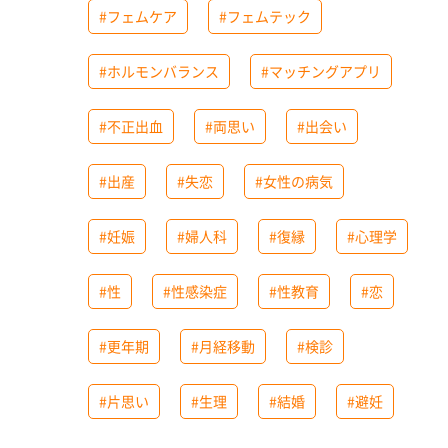
#フェムケア
#フェムテック
#ホルモンバランス
#マッチングアプリ
#不正出血
#両思い
#出会い
#出産
#失恋
#女性の病気
#妊娠
#婦人科
#復縁
#心理学
#性
#性感染症
#性教育
#恋
#更年期
#月経移動
#検診
#片思い
#生理
#結婚
#避妊