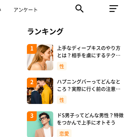
い
アンケート
ランキング
上手なディープキスのやり方
とは？相手を虜にするテクニ
ックを紹介！
性
ハプニングバーってどんなと
ころ？実際に行く前の注意や
マナーについて！
性
ドS男子ってどんな男性？特徴
をつかんで上手にオトそう
恋愛