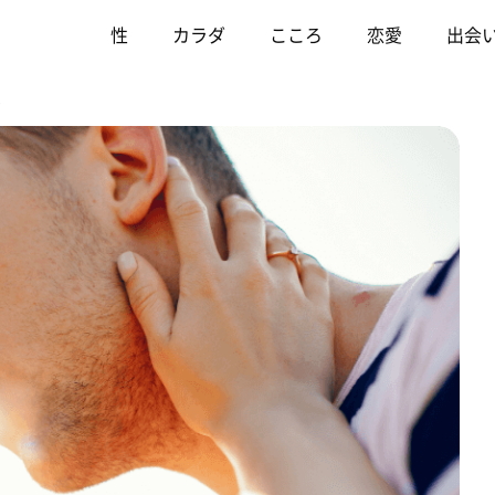
性
カラダ
こころ
恋愛
出会
ト