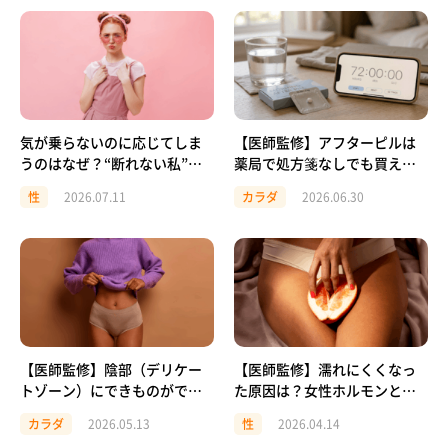
気が乗らないのに応じてしま
【医師監修】アフターピルは
うのはなぜ？“断れない私”を
薬局で処方箋なしでも買え
責めないための話
る？条件と流れ、注意点を解
性
2026.07.11
カラダ
2026.06.30
説
【医師監修】陰部（デリケー
【医師監修】濡れにくくなっ
トゾーン）にできものができ
た原因は？女性ホルモンとの
た…？主な病気と受診の目安
関係と対処法
カラダ
2026.05.13
性
2026.04.14
を解説