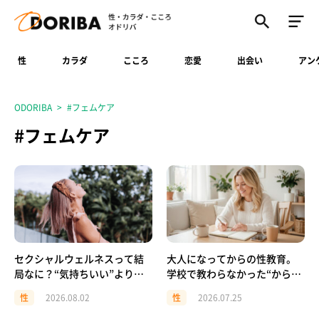
性
カラダ
こころ
恋愛
出会い
アン
ODORIBA
#フェムケア
#フェムケア
セクシャルウェルネスって結
大人になってからの性教育。
局なに？“気持ちいい”より先
学校で教わらなかった“から
に、自分を大切にすること
だ・同意・避妊”の基本
性
2026.08.02
性
2026.07.25