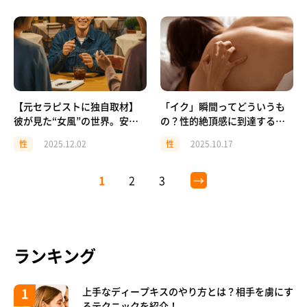
【元セラピストに独自取材】
「イク」瞬間ってどういうも
彼が見た“女風”の世界。安心
の？性的絶頂感に到達するた
と癒しのかたち｜前編
めに
性
2025.12.02
性
2025.10.17
1
2
3
→
ランキング
上手なディープキスのやり方とは？相手を虜にす
るテクニックを紹介！