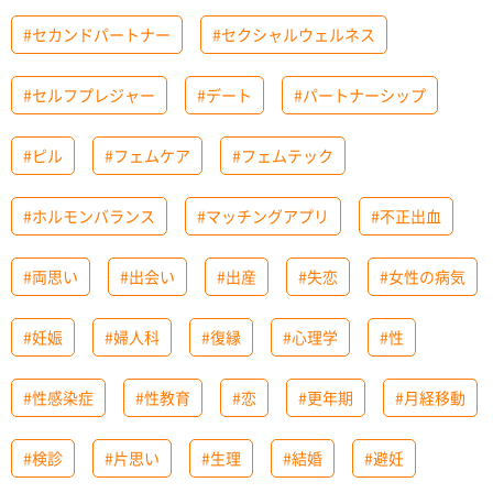
#セカンドパートナー
#セクシャルウェルネス
#セルフプレジャー
#デート
#パートナーシップ
#ピル
#フェムケア
#フェムテック
#ホルモンバランス
#マッチングアプリ
#不正出血
#両思い
#出会い
#出産
#失恋
#女性の病気
#妊娠
#婦人科
#復縁
#心理学
#性
#性感染症
#性教育
#恋
#更年期
#月経移動
#検診
#片思い
#生理
#結婚
#避妊