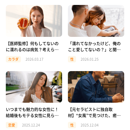
【医師監修】何もしてないの
「濡れてなかったけど、俺の
に濡れるのは病気？考えられ
こと愛してないの？」と聞か
る原因と対策・注意が必要な
れて戸惑ったあなたへ —身体
カラダ
2026.03.17
性
2026.01.25
ケース
の反応と、愛情は別の話
いつまでも魅力的な女性に！
【元セラピストに独自取
結婚後もモテる女性に見られ
材】“女風”で見つけた、癒し
る特徴とは？
の本質と女性たちのリアル｜
恋愛
2025.12.24
性
2025.12.04
後編