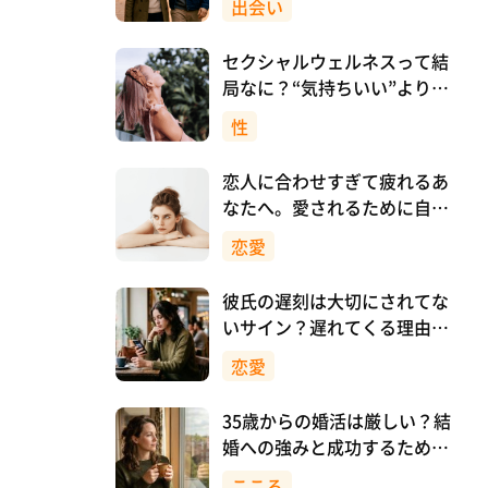
出会い
セクシャルウェルネスって結
局なに？“気持ちいい”より先
に、自分を大切にすること
性
恋人に合わせすぎて疲れるあ
なたへ。愛されるために自分
を消さない恋愛のつくり方
恋愛
彼氏の遅刻は大切にされてな
いサイン？遅れてくる理由と
対処法
恋愛
35歳からの婚活は厳しい？結
婚への強みと成功するために
意識したいこと
こころ