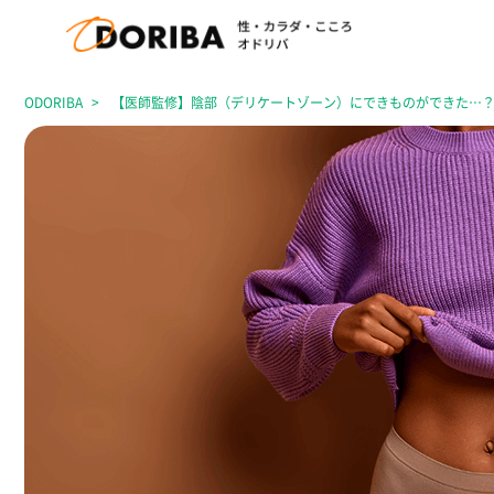
ODORIBA
【医師監修】陰部（デリケートゾーン）にできものができた…