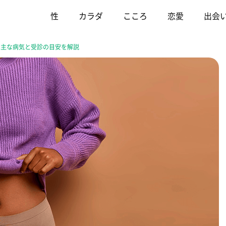
性
カラダ
こころ
恋愛
出会
？主な病気と受診の目安を解説