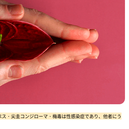
ペス・尖圭コンジローマ・梅毒は性感染症であり、他者にう