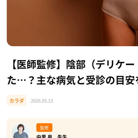
【医師監修】陰部（デリケー
た…？主な病気と受診の目安
カラダ
2026.05.13
監修
中里 泉 先生