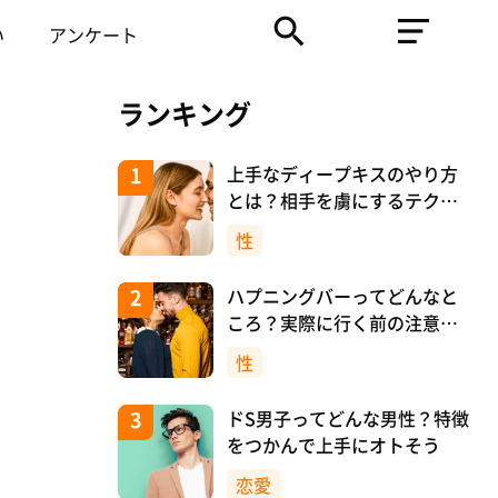
い
アンケート
ランキング
上手なディープキスのやり方
とは？相手を虜にするテクニ
ックを紹介！
性
ハプニングバーってどんなと
ころ？実際に行く前の注意や
マナーについて！
性
ドS男子ってどんな男性？特徴
をつかんで上手にオトそう
恋愛