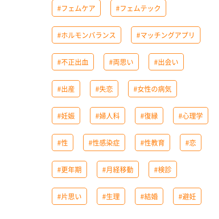
#フェムケア
#フェムテック
#ホルモンバランス
#マッチングアプリ
#不正出血
#両思い
#出会い
#出産
#失恋
#女性の病気
#妊娠
#婦人科
#復縁
#心理学
#性
#性感染症
#性教育
#恋
#更年期
#月経移動
#検診
#片思い
#生理
#結婚
#避妊