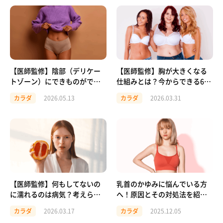
【医師監修】陰部（デリケー
【医師監修】胸が大きくなる
トゾーン）にできものができ
仕組みとは？今からできる6つ
た…？主な病気と受診の目安
のケア方法
カラダ
2026.05.13
カラダ
2026.03.31
を解説
【医師監修】何もしてないの
乳首のかゆみに悩んでいる方
に濡れるのは病気？考えられ
へ！原因とその対処法を紹介
る原因と対策・注意が必要な
します
カラダ
2026.03.17
カラダ
2025.12.05
ケース