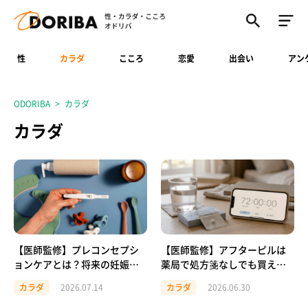
性
カラダ
こころ
恋愛
出会い
アン
ODORIBA
カラダ
カラダ
【医師監修】プレコンセプシ
【医師監修】アフターピルは
ョンケアとは？将来の妊娠の
薬局で処方箋なしでも買え
ために今できること
る？条件と流れ、注意点を解
カラダ
2026.07.14
カラダ
2026.06.30
説