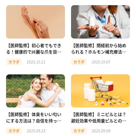
【医師監修】初心者でもでき
【医師監修】閉経前から始め
る！健康的で綺麗な爪を目指
られる？ホルモン補充療法
すお手入れ法
（HRT）の基本やメリット・
カラダ
2025.10.21
カラダ
2025.10.07
デメリットを解説
【医師監修】体臭をいい匂い
【医師監修】ミニピルとは？
にする方法は？自信を持って
避妊効果や低用量ピルとの違
過ごすための実践ガイド
い・服用時の注意点を徹底解
カラダ
2025.09.23
カラダ
2025.09.09
説