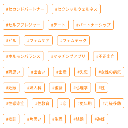
#セカンドパートナー
#セクシャルウェルネス
#セルフプレジャー
#デート
#パートナーシップ
#ピル
#フェムケア
#フェムテック
#ホルモンバランス
#マッチングアプリ
#不正出血
#両思い
#出会い
#出産
#失恋
#女性の病気
#妊娠
#婦人科
#復縁
#心理学
#性
#性感染症
#性教育
#恋
#更年期
#月経移動
#検診
#片思い
#生理
#結婚
#避妊