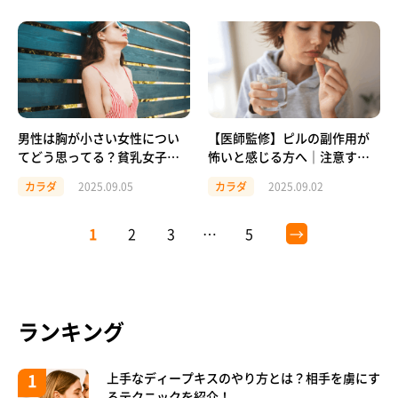
男性は胸が小さい女性につい
【医師監修】ピルの副作用が
てどう思ってる？貧乳女子の
怖いと感じる方へ｜注意する
ギモンを解決
ポイントや安心して使う方法
カラダ
2025.09.05
カラダ
2025.09.02
を解説
1
2
3
…
5
→
ランキング
上手なディープキスのやり方とは？相手を虜にす
るテクニックを紹介！