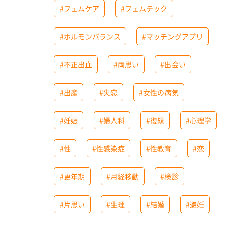
#フェムケア
#フェムテック
#ホルモンバランス
#マッチングアプリ
#不正出血
#両思い
#出会い
#出産
#失恋
#女性の病気
#妊娠
#婦人科
#復縁
#心理学
#性
#性感染症
#性教育
#恋
#更年期
#月経移動
#検診
#片思い
#生理
#結婚
#避妊