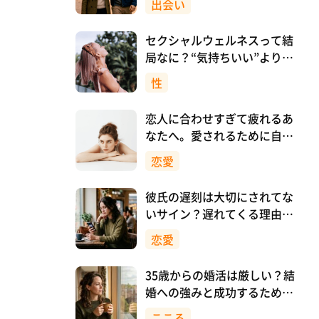
出会い
セクシャルウェルネスって結
局なに？“気持ちいい”より先
に、自分を大切にすること
性
恋人に合わせすぎて疲れるあ
なたへ。愛されるために自分
を消さない恋愛のつくり方
恋愛
彼氏の遅刻は大切にされてな
いサイン？遅れてくる理由と
対処法
恋愛
35歳からの婚活は厳しい？結
婚への強みと成功するために
意識したいこと
こころ