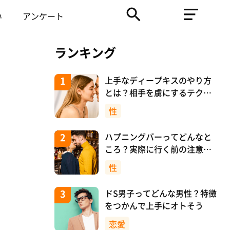
い
アンケート
ランキング
上手なディープキスのやり方
とは？相手を虜にするテクニ
ックを紹介！
性
ハプニングバーってどんなと
ころ？実際に行く前の注意や
マナーについて！
性
ドS男子ってどんな男性？特徴
をつかんで上手にオトそう
恋愛