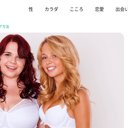
性
カラダ
こころ
恋愛
出会
ア方法