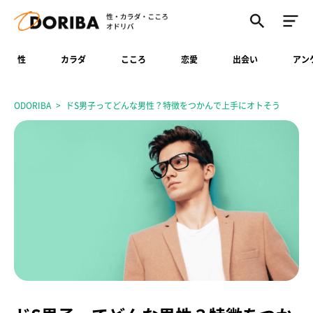
性
カラダ
こころ
恋愛
出会い
アン
ODORIBA
ドS男子ってどんな男性？特徴をつかんで上手にオトそう