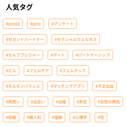
人気タグ
#pmdd
#pms
#アンケート
#セカンドパートナー
#セクシャルウェルネス
#セルフプレジャー
#デート
#パートナーシップ
#ピル
#フェムケア
#フェムテック
#ホルモンバランス
#マッチングアプリ
#不正出血
#両思い
#出会い
#出産
#失恋
#女性の病気
#妊娠
#婦人科
#復縁
#心理学
#性