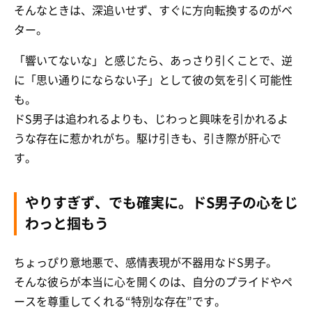
そんなときは、深追いせず、すぐに方向転換するのがベ
ター。
「響いてないな」と感じたら、あっさり引くことで、逆
に「思い通りにならない子」として彼の気を引く可能性
も。
ドS男子は追われるよりも、じわっと興味を引かれるよ
うな存在に惹かれがち。駆け引きも、引き際が肝心で
す。
やりすぎず、でも確実に。ドS男子の心をじ
わっと掴もう
ちょっぴり意地悪で、感情表現が不器用なドS男子。
そんな彼らが本当に心を開くのは、自分のプライドやペ
ースを尊重してくれる“特別な存在”です。