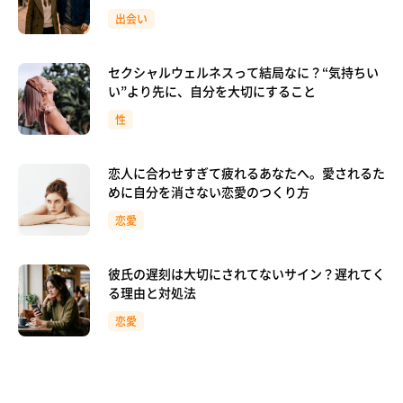
出会い
セクシャルウェルネスって結局なに？“気持ちい
い”より先に、自分を大切にすること
性
恋人に合わせすぎて疲れるあなたへ。愛されるた
めに自分を消さない恋愛のつくり方
恋愛
彼氏の遅刻は大切にされてないサイン？遅れてく
る理由と対処法
恋愛