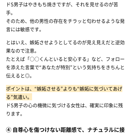
ドS男子はやきもち焼きですが、それを見せるのが苦
手。
そのため、他の男性の存在をチラッと匂わせるような発
言には敏感です。
とはいえ、嫉妬させようとしてるのが見え見えだと逆効
果なので注意。
たとえば「○○くんといると安心する」など、フォロー
を添えた言葉で“あなたが特別”という気持ちをきちんと
伝えると◎。
ポイントは、“嫉妬させる”よりも“嫉妬に気づいてあげ
る”気遣い。
ドS男子の心の機微に気づける女性は、確実に印象に残
ります。
④ 自尊心を傷つけない距離感で、ナチュラルに接