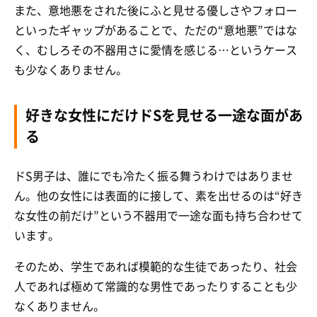
また、意地悪をされた後にふと見せる優しさやフォロー
といったギャップがあることで、ただの“意地悪”ではな
く、むしろその不器用さに愛情を感じる…というケース
も少なくありません。
好きな女性にだけドSを見せる一途な面があ
る
ドS男子は、誰にでも冷たく振る舞うわけではありませ
ん。他の女性には表面的に接して、素を出せるのは“好き
な女性の前だけ”という不器用で一途な面も持ち合わせて
います。
そのため、学生であれば模範的な生徒であったり、社会
人であれば極めて常識的な男性であったりすることも少
なくありません。