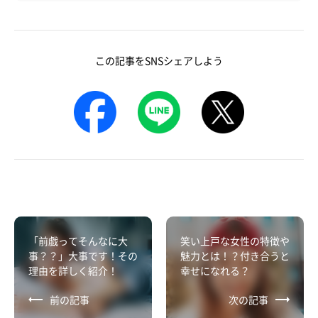
この記事をSNSシェアしよう
「前戯ってそんなに大
笑い上戸な女性の特徴や
事？？」大事です！その
魅力とは！？付き合うと
理由を詳しく紹介！
幸せになれる？
前の記事
次の記事