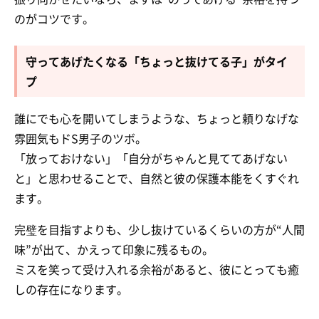
のがコツです。
守ってあげたくなる「ちょっと抜けてる子」がタイ
プ
誰にでも心を開いてしまうような、ちょっと頼りなげな
雰囲気もドS男子のツボ。
「放っておけない」「自分がちゃんと見ててあげない
と」と思わせることで、自然と彼の保護本能をくすぐれ
ます。
完璧を目指すよりも、少し抜けているくらいの方が“人間
味”が出て、かえって印象に残るもの。
ミスを笑って受け入れる余裕があると、彼にとっても癒
しの存在になります。