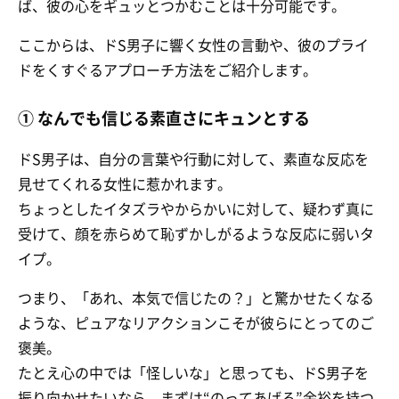
ば、彼の心をギュッとつかむことは十分可能です。
ここからは、ドS男子に響く女性の言動や、彼のプライ
ドをくすぐるアプローチ方法をご紹介します。
① なんでも信じる素直さにキュンとする
ドS男子は、自分の言葉や行動に対して、素直な反応を
見せてくれる女性に惹かれます。
ちょっとしたイタズラやからかいに対して、疑わず真に
受けて、顔を赤らめて恥ずかしがるような反応に弱いタ
イプ。
つまり、「あれ、本気で信じたの？」と驚かせたくなる
ような、ピュアなリアクションこそが彼らにとってのご
褒美。
たとえ心の中では「怪しいな」と思っても、ドS男子を
振り向かせたいなら、まずは“のってあげる”余裕を持つ