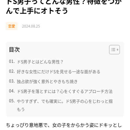
ドS男子ってどんな男性？特徴をつか
んで上手にオトそう
恋愛
2024.08.25
目次
ドS男子とはどんな男性？
好きな女性にだけドSを見せる一途な面がある
独占欲が強く意外とやきもち焼き
ドS男子を落とすには？心をくすぐるアプローチ方法
やりすぎず、でも確実に。ドS男子の心をじわっと掴
もう
ちょっぴり意地悪で、女の子をからかう姿にドキッとし