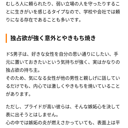
むしろ人に頼られたり、弱い立場の人を守ったりするこ
とに生きがいを感じるタイプなので、学校や会社では頼
りになる存在であることも多いです。
独占欲が強く意外とやきもち焼き
ドS男子は、好きな女性を自分の思い通りにしたい、手
元に置いておきたいという気持ちが強く、実はかなりの
独占欲の持ち主。
そのため、気になる女性が他の男性と親しげに話してい
るだけでも、内心では激しくやきもちを焼いていること
があります。
ただし、プライドが高い彼らは、そんな嫉妬心を決して
表に出そうとはしません。
心の中では嫉妬の炎が燃えさかっていても、表面上は平