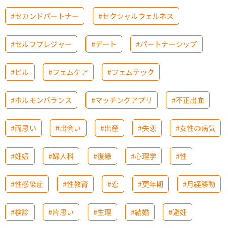
#セカンドパートナー
#セクシャルウェルネス
#セルフプレジャー
#デート
#パートナーシップ
#ピル
#フェムケア
#フェムテック
#ホルモンバランス
#マッチングアプリ
#不正出血
#両思い
#出会い
#出産
#失恋
#女性の病気
#妊娠
#婦人科
#復縁
#心理学
#性
#性感染症
#性教育
#恋
#更年期
#月経移動
#検診
#片思い
#生理
#結婚
#避妊