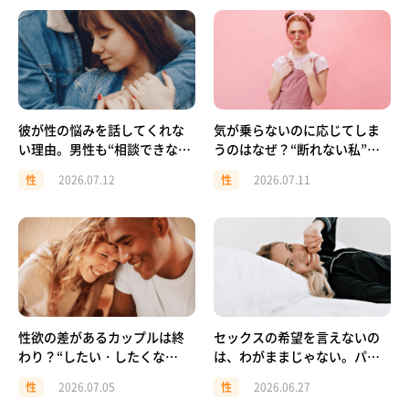
彼が性の悩みを話してくれな
気が乗らないのに応じてしま
い理由。男性も“相談できな
うのはなぜ？“断れない私”を
い”社会の中にいる
責めないための話
性
2026.07.12
性
2026.07.11
性欲の差があるカップルは終
セックスの希望を言えないの
わり？“したい・したくな
は、わがままじゃない。パー
い”が違う2人の向き合い方
トナーと話すための小さなフ
性
2026.07.05
性
2026.06.27
レーズ集