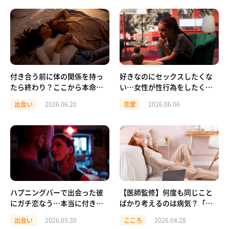
付き合う前に体の関係を持っ
好きなのにセックスしたくな
たら終わり？ここから本命彼
い…女性が性行為をしたくな
女になる方法とは
くなる本当の理由とは？
出会い
2026.06.20
恋愛
2026.06.06
ハプニングバーで出会った彼
【医師監修】何度も同じこと
にガチ恋なう…本当に付き合
ばかり考えるのは病気？「反
えることってある？
芻（はんすう）思考」の原因
出会い
2026.05.30
こころ
2026.04.28
と対処法