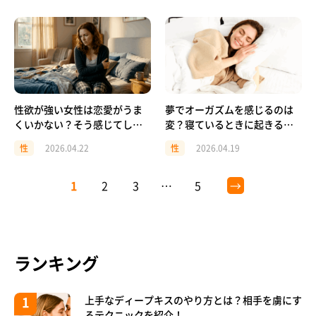
性欲が強い女性は恋愛がうま
夢でオーガズムを感じるのは
くいかない？そう感じてしま
変？寝ているときに起きる
う理由と対処法
「体の自然な反応」の正体
性
2026.04.22
性
2026.04.19
1
2
3
…
5
→
ランキング
上手なディープキスのやり方とは？相手を虜にす
るテクニックを紹介！