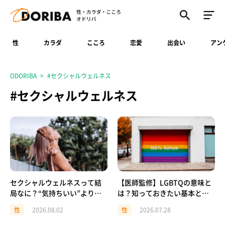
性
カラダ
こころ
恋愛
出会い
アン
ODORIBA
#セクシャルウェルネス
#セクシャルウェルネス
セクシャルウェルネスって結
【医師監修】LGBTQの意味と
局なに？“気持ちいい”より先
は？知っておきたい基本と配
に、自分を大切にすること
慮のポイント
性
2026.08.02
性
2026.07.28