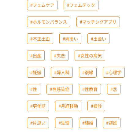
#フェムケア
#フェムテック
#ホルモンバランス
#マッチングアプリ
#不正出血
#両思い
#出会い
#出産
#失恋
#女性の病気
#妊娠
#婦人科
#復縁
#心理学
#性
#性感染症
#性教育
#恋
#更年期
#月経移動
#検診
#片思い
#生理
#結婚
#避妊