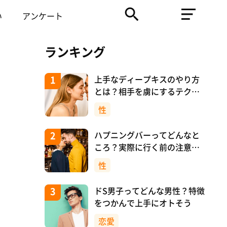
い
アンケート
ランキング
上手なディープキスのやり方
とは？相手を虜にするテクニ
ックを紹介！
性
ハプニングバーってどんなと
ころ？実際に行く前の注意や
マナーについて！
性
ドS男子ってどんな男性？特徴
をつかんで上手にオトそう
恋愛