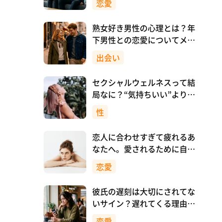
恋愛
熟女好き男性の心理とは？年
下男性との恋愛についてメリ
ットも解説！
出会い
セクシャルウェルネスって結
局なに？“気持ちいい”より先
に、自分を大切にすること
性
恋人に合わせすぎて疲れるあ
なたへ。愛されるために自分
を消さない恋愛のつくり方
恋愛
彼氏の遅刻は大切にされてな
いサイン？遅れてくる理由と
対処法
恋愛