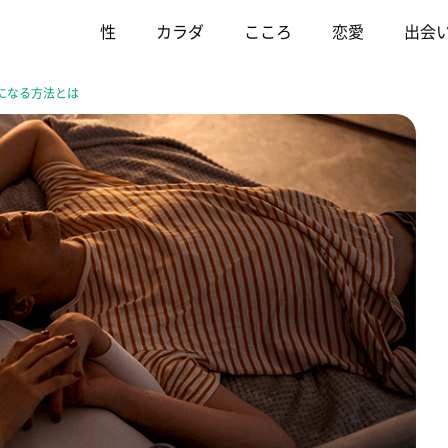
性
カラダ
こころ
恋愛
出会
になる方法とは