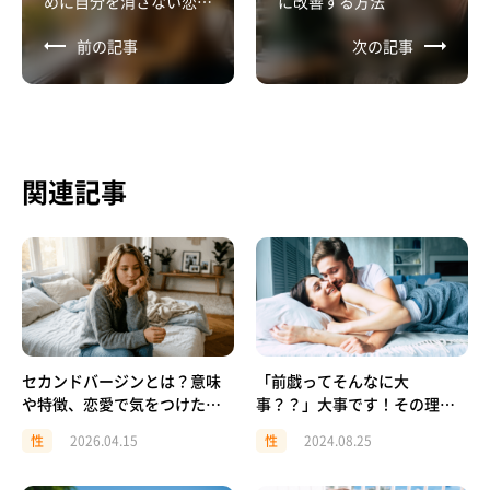
めに自分を消さない恋愛
に改善する方法
のつくり方
前の記事
次の記事
関連記事
セカンドバージンとは？意味
「前戯ってそんなに大
や特徴、恋愛で気をつけたい
事？？」大事です！その理由
ポイントを解説
を詳しく紹介！
性
2026.04.15
性
2024.08.25