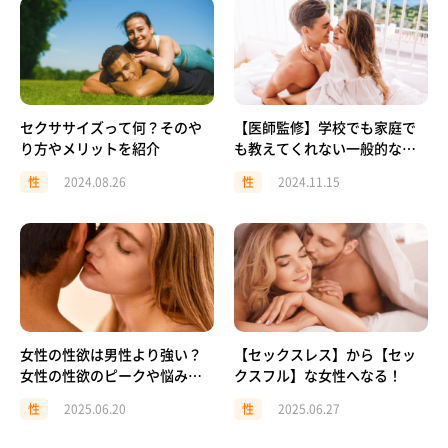
セクササイズって何？そのや
【医師監修】学校でも家庭で
り方やメリットを紹介
も教えてくれない一般的な
「性交渉」の知識と注意点と
性
2024.08.26
性
2024.11.15
は？
女性の性欲は男性より強い？
【セックスレス】から【セッ
女性の性欲のピークや悩みを
クスフル】な女性へなる！
解説
性
2025.06.20
性
2025.06.27