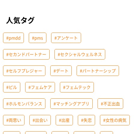
人気タグ
#pmdd
#pms
#アンケート
#セカンドパートナー
#セクシャルウェルネス
#セルフプレジャー
#デート
#パートナーシップ
#ピル
#フェムケア
#フェムテック
#ホルモンバランス
#マッチングアプリ
#不正出血
#両思い
#出会い
#出産
#失恋
#女性の病気