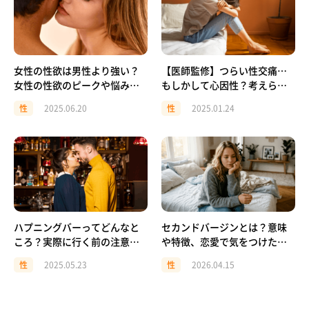
女性の性欲は男性より強い？
【医師監修】つらい性交痛…
女性の性欲のピークや悩みを
もしかして心因性？考えられ
解説
る原因と対処法
性
2025.06.20
性
2025.01.24
ハプニングバーってどんなと
セカンドバージンとは？意味
ころ？実際に行く前の注意や
や特徴、恋愛で気をつけたい
マナーについて！
ポイントを解説
性
2025.05.23
性
2026.04.15