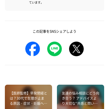
ています。
この記事をSNSシェアしよう
【医師監修】早発閉経と
友達の悩み相談にどう向
は？30代で生理が止ま
き合う？ アドバイスよ
る原因・症状・妊娠への
り大切な“共感と問いか
影響
け”のパワー