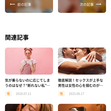
前の記事
次の記事
関連記事
気が乗らないのに応じてしま
徹底解説！セックスが上手な
うのはなぜ？“断れない私”を
男性は女性の心を掴むのが上
責めないための話
手い？
性
2026.07.11
性
2025.06.17