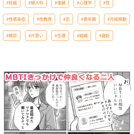
#妊娠
#婦人科
#復縁
#心理学
#性
#性感染症
#性教育
#恋
#更年期
#月経移動
#検診
#片思い
#生理
#結婚
#避妊