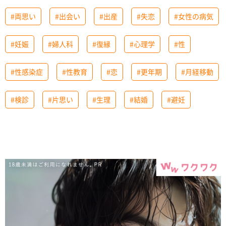
#両思い
#出会い
#出産
#失恋
#女性の病気
#妊娠
#婦人科
#復縁
#心理学
#性
#性感染症
#性教育
#恋
#更年期
#月経移動
#検診
#片思い
#生理
#結婚
#避妊