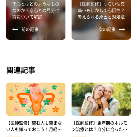
下心とはどのようなもの
【医師監修】つらい性交
なのか？恋心との見分け
痛…もしかして心因性？
方について解説
考えられる原因と対処法
前の記事
次の記事
関連記事
【医師監修】望む人も望まな
【医師監修】更年期のホルモ
い人も知っておこう！月経と
ン治療とは？自分に合った方
妊娠の関係
法を取り入れよう