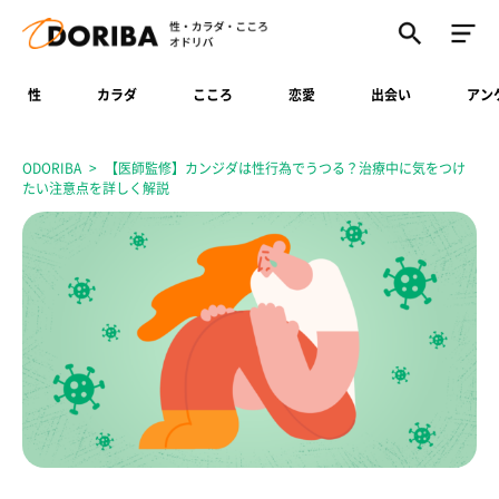
性
カラダ
こころ
恋愛
出会い
アン
ODORIBA
【医師監修】カンジダは性行為でうつる？治療中に気をつけ
たい注意点を詳しく解説