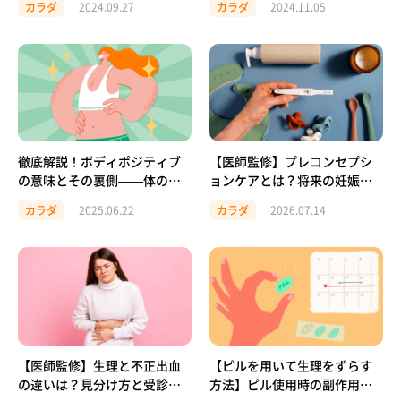
カラダ
2024.09.27
カラダ
2024.11.05
徹底解説！ボディポジティブ
【医師監修】プレコンセプシ
の意味とその裏側——体の心
ョンケアとは？将来の妊娠の
の健康は本当に得られるの
ために今できること
カラダ
2025.06.22
カラダ
2026.07.14
か？
【医師監修】生理と不正出血
【ピルを用いて生理をずらす
の違いは？見分け方と受診の
方法】ピル使用時の副作用と