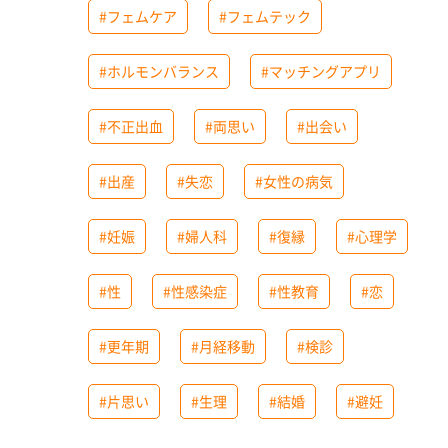
#フェムケア
#フェムテック
#ホルモンバランス
#マッチングアプリ
#不正出血
#両思い
#出会い
#出産
#失恋
#女性の病気
#妊娠
#婦人科
#復縁
#心理学
#性
#性感染症
#性教育
#恋
#更年期
#月経移動
#検診
#片思い
#生理
#結婚
#避妊