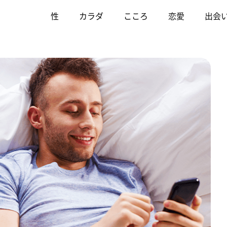
性
カラダ
こころ
恋愛
出会