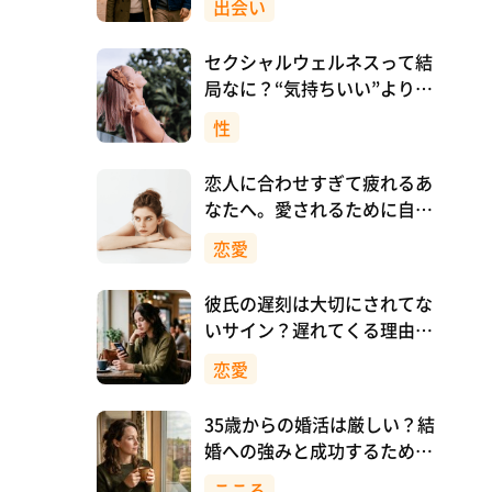
出会い
セクシャルウェルネスって結
局なに？“気持ちいい”より先
に、自分を大切にすること
性
恋人に合わせすぎて疲れるあ
なたへ。愛されるために自分
を消さない恋愛のつくり方
恋愛
彼氏の遅刻は大切にされてな
いサイン？遅れてくる理由と
対処法
恋愛
35歳からの婚活は厳しい？結
婚への強みと成功するために
意識したいこと
こころ