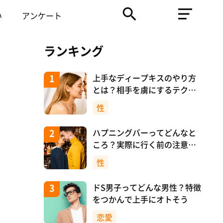
い
アンケート
ランキング
上手なディープキスのやり方
とは？相手を虜にするテクニ
ックを紹介！
性
ハプニングバーってどんなと
ころ？実際に行く前の注意や
マナーについて！
性
ドS男子ってどんな男性？特徴
をつかんで上手にオトそう
恋愛