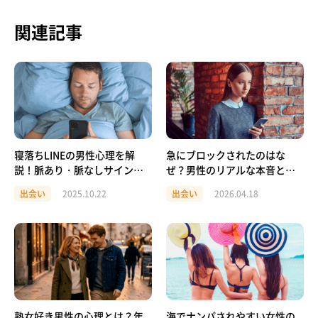
関連記事
寝落ちLINEの男性心理を解
急にブロックされたのはな
説！脈あり・脈なしサインと
ぜ？男性のリアルな本音と女
正しい対応法
性が絶対やってはいけないNG
出会い
2025.10.22
出会い
2026.04.18
行動とは？
熟女好き男性の心理とは？年
海でナンパされやすい女性の