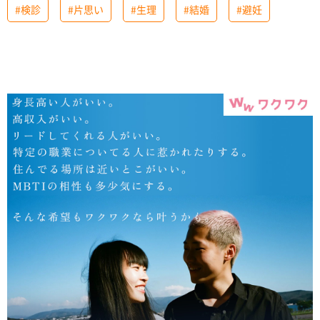
#検診
#片思い
#生理
#結婚
#避妊