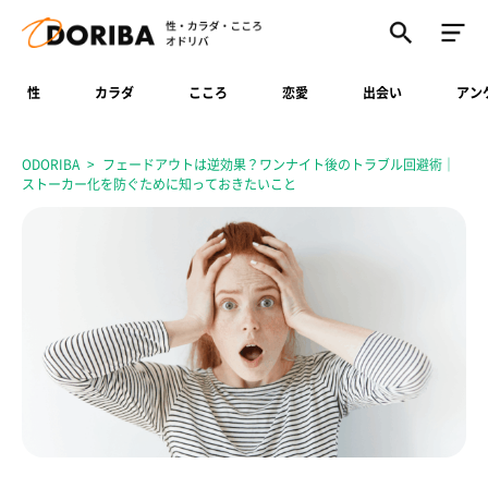
性
カラダ
こころ
恋愛
出会い
アン
ODORIBA
フェードアウトは逆効果？ワンナイト後のトラブル回避術｜
ストーカー化を防ぐために知っておきたいこと