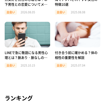
下男性との恋愛についてメリ
特徴10選
ットも解説！
出会い
2026.08.05
出会い
2025.08.08
LINEで急に敬語になる男性心
付き合う前に確かめる？体の
理とは？脈あり・脈なしの見
相性の重要性を解説
極め方と対処法
出会い
2025.10.15
出会い
2025.07.04
ランキング