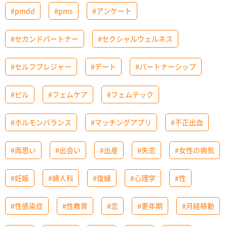
#pmdd
#pms
#アンケート
#セカンドパートナー
#セクシャルウェルネス
#セルフプレジャー
#デート
#パートナーシップ
#ピル
#フェムケア
#フェムテック
#ホルモンバランス
#マッチングアプリ
#不正出血
#両思い
#出会い
#出産
#失恋
#女性の病気
#妊娠
#婦人科
#復縁
#心理学
#性
#性感染症
#性教育
#恋
#更年期
#月経移動