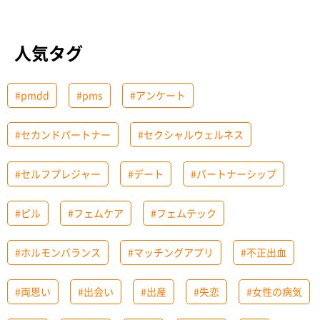
人気タグ
#pmdd
#pms
#アンケート
#セカンドパートナー
#セクシャルウェルネス
#セルフプレジャー
#デート
#パートナーシップ
#ピル
#フェムケア
#フェムテック
#ホルモンバランス
#マッチングアプリ
#不正出血
#両思い
#出会い
#出産
#失恋
#女性の病気