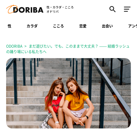
性
カラダ
こころ
恋愛
出会い
アン
ODORIBA
まだ遊びたい。でも、このままで大丈夫？ —— 結婚ラッシュ
の踊り場にいる私たちへ