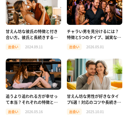
甘えん坊な彼氏の特徴と付き
チャラい男を見分けるには？
合い方。彼氏と長続きするた
特徴と5つのタイプ、誠実な男
めには
性の見極め方を解説
出会い
2024.09.11
出会い
2026.05.01
追うより追われる方が幸せっ
甘えん坊な男性が好きなタイ
て本当？それぞれの特徴と恋
プ6選！対応のコツや長続きの
愛が長続きする関係とは
秘訣も解説
出会い
2026.05.16
出会い
2025.10.01