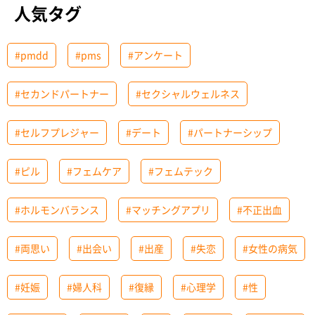
人気タグ
#pmdd
#pms
#アンケート
#セカンドパートナー
#セクシャルウェルネス
#セルフプレジャー
#デート
#パートナーシップ
#ピル
#フェムケア
#フェムテック
#ホルモンバランス
#マッチングアプリ
#不正出血
#両思い
#出会い
#出産
#失恋
#女性の病気
#妊娠
#婦人科
#復縁
#心理学
#性