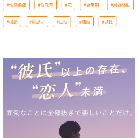
#性感染症
#性教育
#恋
#更年期
#月経移動
#検診
#片思い
#生理
#結婚
#避妊