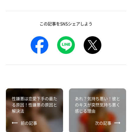
この記事をSNSシェアしよう
性嫌悪は恋愛下手の最た
あれ？気持ち悪い！彼と
る原因！性嫌悪の原因と
のキスが突然気持ち悪く
解決法
感じる理由
前の記事
次の記事