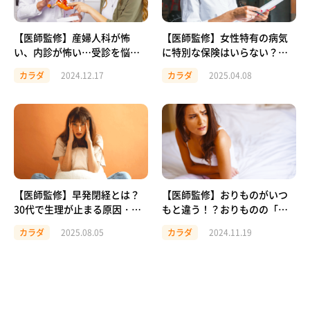
【医師監修】産婦人科が怖
【医師監修】女性特有の病気
い、内診が怖い…受診を悩む
に特別な保険はいらない？選
あなたに伝えたいこと
び方のポイントを解説！
カラダ
2024.12.17
カラダ
2025.04.08
【医師監修】早発閉経とは？
【医師監修】おりものがいつ
30代で生理が止まる原因・症
もと違う！？おりものの「正
状・妊娠への影響
常」「異常」について解説！
カラダ
2025.08.05
カラダ
2024.11.19