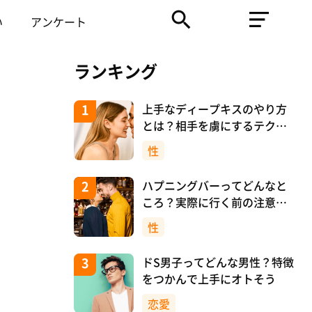
い
アンケート
ランキング
上手なディープキスのやり方
とは？相手を虜にするテクニ
ックを紹介！
性
ハプニングバーってどんなと
ころ？実際に行く前の注意や
マナーについて！
性
ドS男子ってどんな男性？特徴
をつかんで上手にオトそう
恋愛