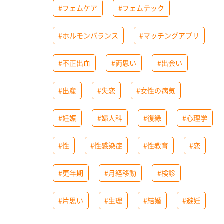
#フェムケア
#フェムテック
#ホルモンバランス
#マッチングアプリ
#不正出血
#両思い
#出会い
#出産
#失恋
#女性の病気
#妊娠
#婦人科
#復縁
#心理学
#性
#性感染症
#性教育
#恋
#更年期
#月経移動
#検診
#片思い
#生理
#結婚
#避妊