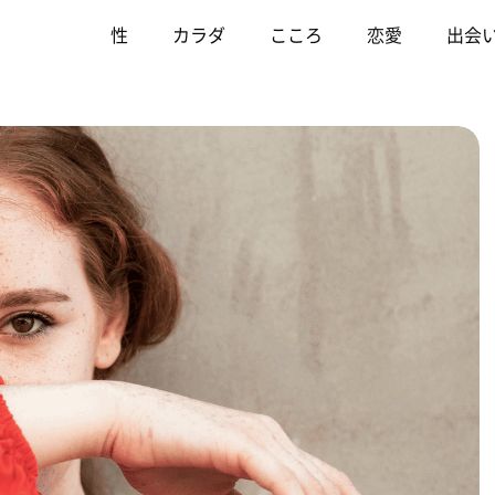
性
カラダ
こころ
恋愛
出会