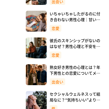
出会い
いちゃいちゃしたがるのに付
き合わない男性心理｜甘い時
間の裏にある本音とは
恋愛
彼氏のスキンシップがないの
はなぜ？男性心理と不安を減
らす向き合い方
恋愛
熟女好き男性の心理とは？年
下男性との恋愛についてメリ
ットも解説！
出会い
セクシャルウェルネスって結
局なに？“気持ちいい”より先
に、自分を大切にすること
性