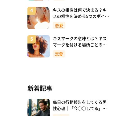
キスの相性は何で決まる？キ
スの相性を決める5つのポイン
ト
恋愛
キスマークの意味とは？キス
マークを付ける場所ごとの意
味を詳しく解説
恋愛
新着記事
毎日の行動報告をしてくる男
性心理｜「今○○してる」は
脈ありサイン？