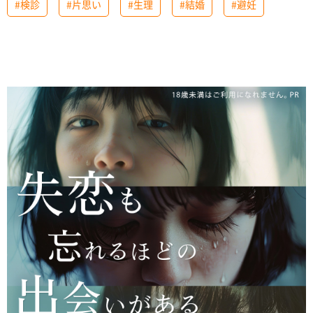
#検診
#片思い
#生理
#結婚
#避妊