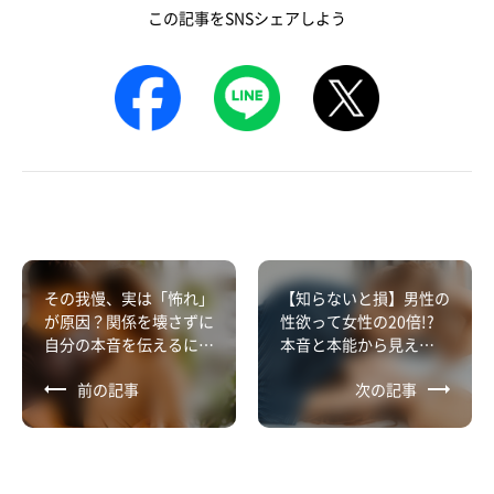
この記事をSNSシェアしよう
その我慢、実は「怖れ」
【知らないと損】男性の
が原因？関係を壊さずに
性欲って女性の20倍!?
自分の本音を伝えるに
本音と本能から見え
は？
る“男という生き物”
前の記事
次の記事