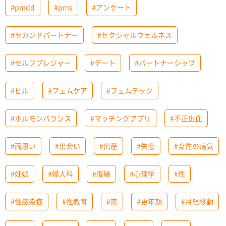
#pmdd
#pms
#アンケート
#セカンドパートナー
#セクシャルウェルネス
#セルフプレジャー
#デート
#パートナーシップ
#ピル
#フェムケア
#フェムテック
#ホルモンバランス
#マッチングアプリ
#不正出血
#両思い
#出会い
#出産
#失恋
#女性の病気
#妊娠
#婦人科
#復縁
#心理学
#性
#性感染症
#性教育
#恋
#更年期
#月経移動