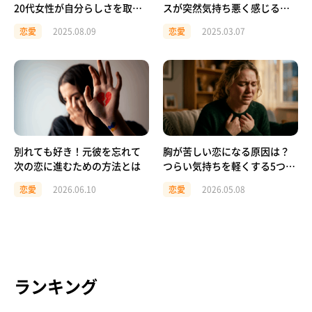
20代女性が自分らしさを取り
スが突然気持ち悪く感じる理
戻すための実践ガイド
由
恋愛
2025.08.09
恋愛
2025.03.07
別れても好き！元彼を忘れて
胸が苦しい恋になる原因は？
次の恋に進むための方法とは
つらい気持ちを軽くする5つの
対処法
恋愛
2026.06.10
恋愛
2026.05.08
ランキング