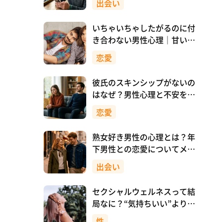
出会い
いちゃいちゃしたがるのに付
き合わない男性心理｜甘い時
間の裏にある本音とは
恋愛
彼氏のスキンシップがないの
はなぜ？男性心理と不安を減
らす向き合い方
恋愛
熟女好き男性の心理とは？年
下男性との恋愛についてメリ
ットも解説！
出会い
セクシャルウェルネスって結
局なに？“気持ちいい”より先
に、自分を大切にすること
性