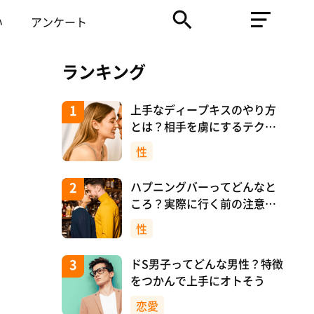
い
アンケート
ランキング
上手なディープキスのやり方
とは？相手を虜にするテクニ
ックを紹介！
性
ハプニングバーってどんなと
ころ？実際に行く前の注意や
マナーについて！
性
ドS男子ってどんな男性？特徴
をつかんで上手にオトそう
恋愛