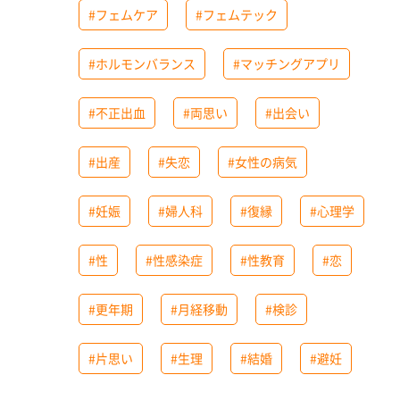
#フェムケア
#フェムテック
#ホルモンバランス
#マッチングアプリ
#不正出血
#両思い
#出会い
#出産
#失恋
#女性の病気
#妊娠
#婦人科
#復縁
#心理学
#性
#性感染症
#性教育
#恋
#更年期
#月経移動
#検診
#片思い
#生理
#結婚
#避妊