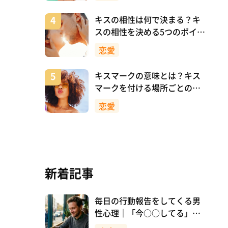
キスの相性は何で決まる？キ
スの相性を決める5つのポイン
ト
恋愛
キスマークの意味とは？キス
マークを付ける場所ごとの意
味を詳しく解説
恋愛
新着記事
毎日の行動報告をしてくる男
性心理｜「今○○してる」は
脈ありサイン？