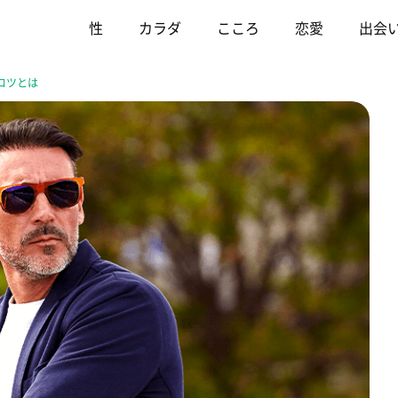
性
カラダ
こころ
恋愛
出会
コツとは