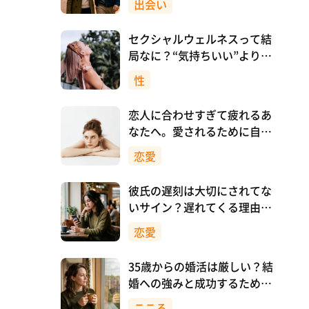
出会い
セクシャルウェルネスって結
局なに？“気持ちいい”より先
に、自分を大切にすること
性
恋人に合わせすぎて疲れるあ
なたへ。愛されるために自分
を消さない恋愛のつくり方
恋愛
彼氏の遅刻は大切にされてな
いサイン？遅れてくる理由と
対処法
恋愛
35歳からの婚活は厳しい？結
婚への強みと成功するために
意識したいこと
こころ