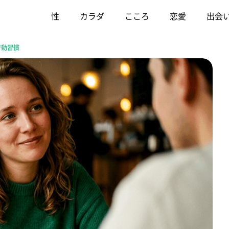
性
カラダ
こころ
恋愛
出会
行動習慣