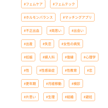
#フェムケア
#フェムテック
#ホルモンバランス
#マッチングアプリ
#不正出血
#両思い
#出会い
#出産
#失恋
#女性の病気
#妊娠
#婦人科
#復縁
#心理学
#性
#性感染症
#性教育
#恋
#更年期
#月経移動
#検診
#片思い
#生理
#結婚
#避妊