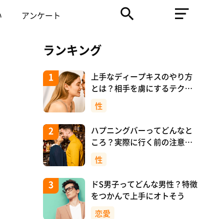
い
アンケート
ランキング
上手なディープキスのやり方
とは？相手を虜にするテクニ
ックを紹介！
性
ハプニングバーってどんなと
ころ？実際に行く前の注意や
マナーについて！
性
ドS男子ってどんな男性？特徴
をつかんで上手にオトそう
恋愛