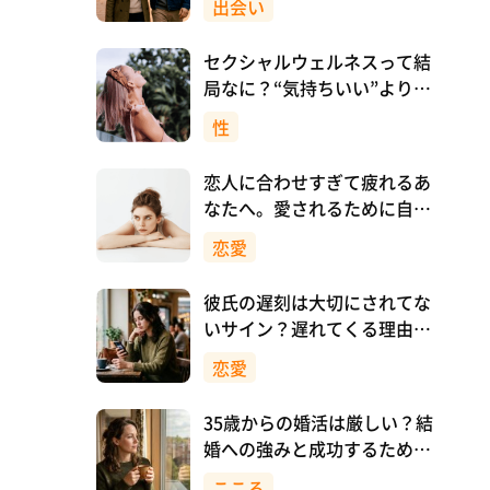
出会い
セクシャルウェルネスって結
局なに？“気持ちいい”より先
に、自分を大切にすること
性
恋人に合わせすぎて疲れるあ
なたへ。愛されるために自分
を消さない恋愛のつくり方
恋愛
彼氏の遅刻は大切にされてな
いサイン？遅れてくる理由と
対処法
恋愛
35歳からの婚活は厳しい？結
婚への強みと成功するために
意識したいこと
こころ