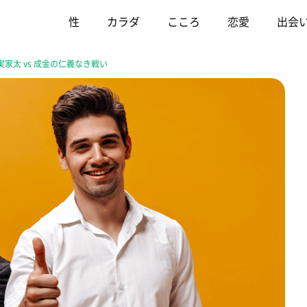
性
カラダ
こころ
恋愛
出会
太 vs 成金の仁義なき戦い