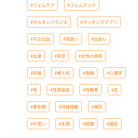
#フェムケア
#フェムテック
#ホルモンバランス
#マッチングアプリ
#不正出血
#両思い
#出会い
#出産
#失恋
#女性の病気
#妊娠
#婦人科
#復縁
#心理学
#性
#性感染症
#性教育
#恋
#更年期
#月経移動
#検診
#片思い
#生理
#結婚
#避妊