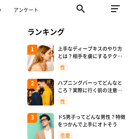
い
アンケート
ランキング
上手なディープキスのやり方
とは？相手を虜にするテクニ
ックを紹介！
性
ハプニングバーってどんなと
ころ？実際に行く前の注意や
マナーについて！
性
ドS男子ってどんな男性？特徴
をつかんで上手にオトそう
恋愛