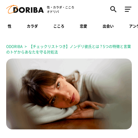
性
カラダ
こころ
恋愛
出会い
アン
ODORIBA
【チェックリストつき】ノンデリ彼氏とは？5つの特徴と言葉
のトゲからあなたを守る対処法