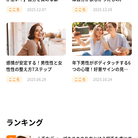
あるあなたへ。恋愛で大切な
こころ
2025.12.07
こころ
2025.12.28
「自責と他責のバランス」
感情が安定する！男性性と女
年下男性がボディタッチする6
性性の整え方7ステップ
つの心理！好意サインの見極
め方と対処法
こころ
2025.06.29
こころ
2025.10.24
ランキング