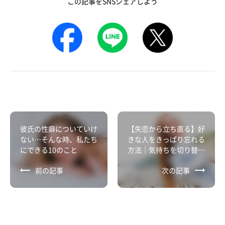
この記事をSNSシェアしよう
彼氏の性癖についていけ
【失恋から立ち直る】好
ない…そんな時、私たち
きな人をきっぱり忘れる
にできる10のこと
方法｜気持ちを切り替え
て前に進むコツ
前の記事
次の記事