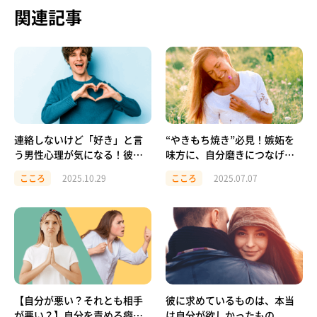
関連記事
連絡しないけど「好き」と言
“やきもち焼き”必見！嫉妬を
う男性心理が気になる！彼の
味方に、自分磨きにつなげる
本音を知る方法
感情セルフケア術
こころ
2025.10.29
こころ
2025.07.07
【自分が悪い？それとも相手
彼に求めているものは、本当
が悪い？】自分を責める癖が
は自分が欲しかったもの。