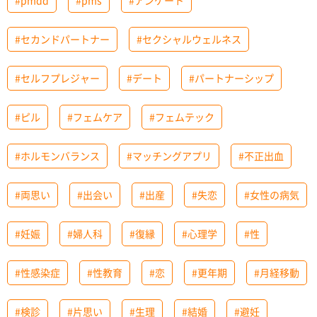
#pmdd
#pms
#アンケート
#セカンドパートナー
#セクシャルウェルネス
#セルフプレジャー
#デート
#パートナーシップ
#ピル
#フェムケア
#フェムテック
#ホルモンバランス
#マッチングアプリ
#不正出血
#両思い
#出会い
#出産
#失恋
#女性の病気
#妊娠
#婦人科
#復縁
#心理学
#性
#性感染症
#性教育
#恋
#更年期
#月経移動
#検診
#片思い
#生理
#結婚
#避妊