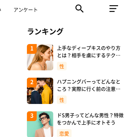
い
アンケート
ランキング
上手なディープキスのやり方
とは？相手を虜にするテクニ
ックを紹介！
性
ハプニングバーってどんなと
ころ？実際に行く前の注意や
マナーについて！
性
ドS男子ってどんな男性？特徴
をつかんで上手にオトそう
恋愛