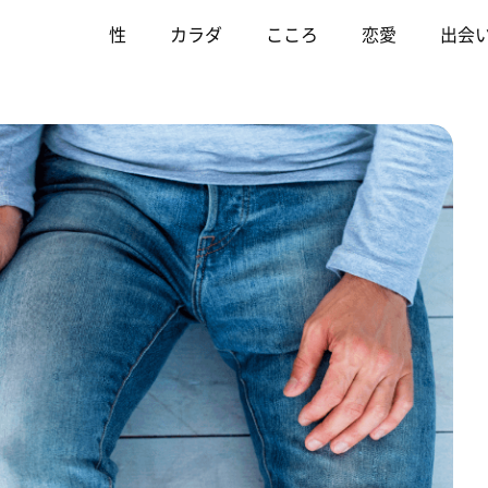
性
カラダ
こころ
恋愛
出会