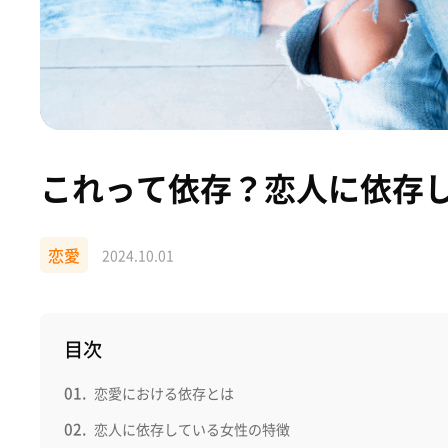
これって依存？恋人に依存
恋愛
2024.10.01
目次
恋愛における依存とは
恋人に依存している女性の特徴