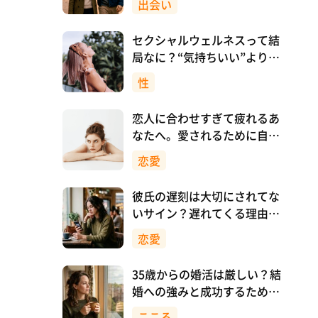
出会い
セクシャルウェルネスって結
局なに？“気持ちいい”より先
に、自分を大切にすること
性
恋人に合わせすぎて疲れるあ
なたへ。愛されるために自分
を消さない恋愛のつくり方
恋愛
彼氏の遅刻は大切にされてな
いサイン？遅れてくる理由と
対処法
恋愛
35歳からの婚活は厳しい？結
婚への強みと成功するために
意識したいこと
こころ