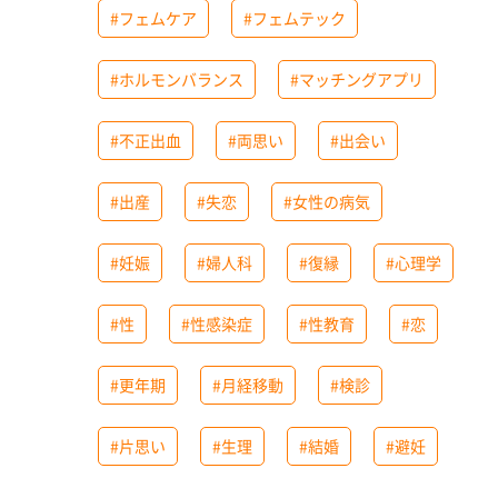
#フェムケア
#フェムテック
#ホルモンバランス
#マッチングアプリ
#不正出血
#両思い
#出会い
#出産
#失恋
#女性の病気
#妊娠
#婦人科
#復縁
#心理学
#性
#性感染症
#性教育
#恋
#更年期
#月経移動
#検診
#片思い
#生理
#結婚
#避妊