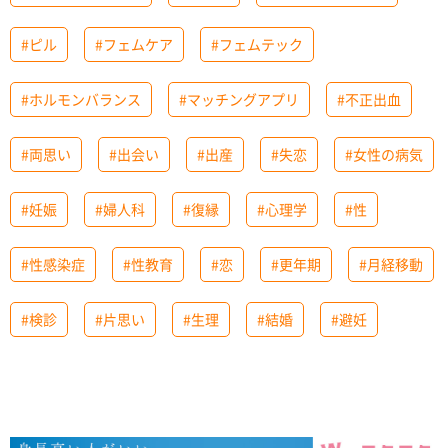
#ピル
#フェムケア
#フェムテック
#ホルモンバランス
#マッチングアプリ
#不正出血
#両思い
#出会い
#出産
#失恋
#女性の病気
#妊娠
#婦人科
#復縁
#心理学
#性
#性感染症
#性教育
#恋
#更年期
#月経移動
#検診
#片思い
#生理
#結婚
#避妊