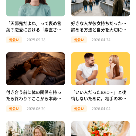
「天邪鬼だよね」って褒め言
好きな人が彼女持ちだった…
葉？恋愛における「素直さ」
諦める方法と自分を大切にす
とのちょうどいい距離感
る心の整え方
出会い
2025.09.28
出会い
2026.04.24
付き合う前に体の関係を持っ
「いい人だったのに…」と後
たら終わり？ここから本命彼
悔しないために。相手の本当
女になる方法とは
の良さを見逃さない「会話」
出会い
2026.06.20
出会い
2026.04.04
のコツ