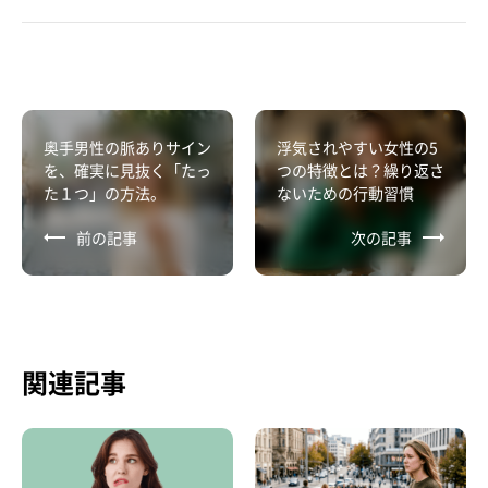
奥手男性の脈ありサイン
浮気されやすい女性の5
を、確実に見抜く「たっ
つの特徴とは？繰り返さ
た１つ」の方法。
ないための行動習慣
前の記事
次の記事
関連記事