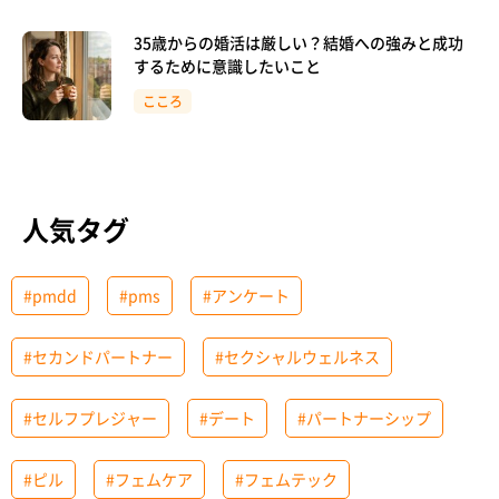
35歳からの婚活は厳しい？結婚への強みと成功
するために意識したいこと
こころ
人気タグ
#pmdd
#pms
#アンケート
#セカンドパートナー
#セクシャルウェルネス
#セルフプレジャー
#デート
#パートナーシップ
#ピル
#フェムケア
#フェムテック