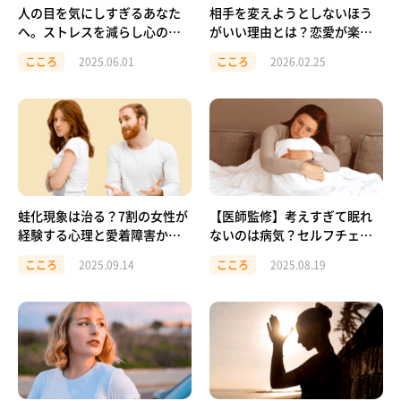
人の目を気にしすぎるあなた
相手を変えようとしないほう
へ。ストレスを減らし心の自
がいい理由とは？恋愛が楽に
由を手に入れる方法
なる考え方
こころ
2025.06.01
こころ
2026.02.25
蛙化現象は治る？7割の女性が
【医師監修】考えすぎて眠れ
経験する心理と愛着障害から
ないのは病気？セルフチェッ
見える恋愛の新しい形
クと今日からできる対処法
こころ
2025.09.14
こころ
2025.08.19