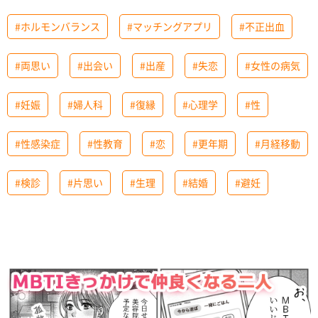
#ホルモンバランス
#マッチングアプリ
#不正出血
#両思い
#出会い
#出産
#失恋
#女性の病気
#妊娠
#婦人科
#復縁
#心理学
#性
#性感染症
#性教育
#恋
#更年期
#月経移動
#検診
#片思い
#生理
#結婚
#避妊