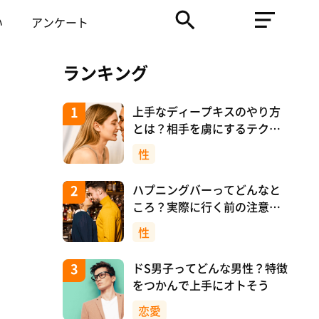
い
アンケート
ランキング
上手なディープキスのやり方
とは？相手を虜にするテクニ
ックを紹介！
性
ハプニングバーってどんなと
ころ？実際に行く前の注意や
マナーについて！
性
ドS男子ってどんな男性？特徴
をつかんで上手にオトそう
恋愛