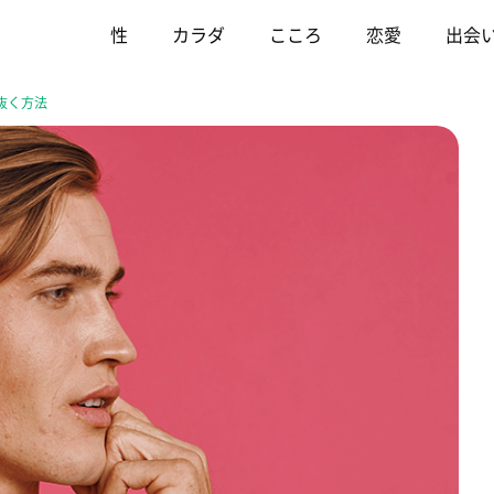
性
カラダ
こころ
恋愛
出会
抜く方法