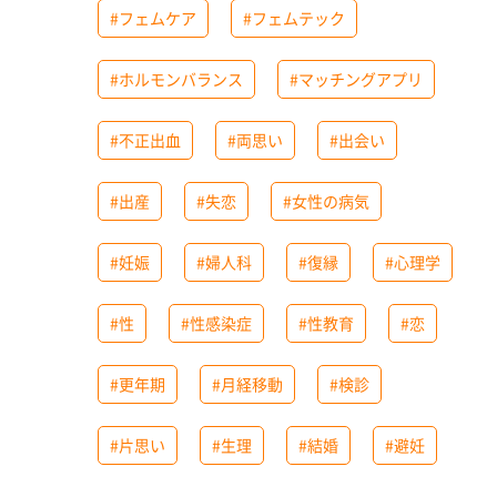
#フェムケア
#フェムテック
#ホルモンバランス
#マッチングアプリ
#不正出血
#両思い
#出会い
#出産
#失恋
#女性の病気
#妊娠
#婦人科
#復縁
#心理学
#性
#性感染症
#性教育
#恋
#更年期
#月経移動
#検診
#片思い
#生理
#結婚
#避妊