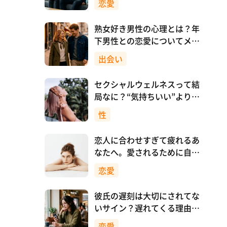
恋愛
熟女好き男性の心理とは？年
下男性との恋愛についてメリ
ットも解説！
出会い
セクシャルウェルネスって結
局なに？“気持ちいい”より先
に、自分を大切にすること
性
恋人に合わせすぎて疲れるあ
なたへ。愛されるために自分
を消さない恋愛のつくり方
恋愛
彼氏の遅刻は大切にされてな
いサイン？遅れてくる理由と
対処法
恋愛