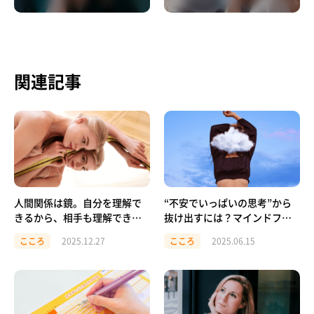
関連記事
人間関係は鏡。自分を理解で
“不安でいっぱいの思考”から
きるから、相手も理解でき
抜け出すには？マインドフル
る。
ネスで始める、脳と心のセル
こころ
2025.12.27
こころ
2025.06.15
フケア