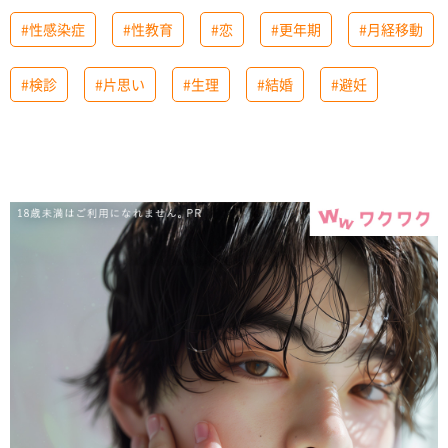
#性感染症
#性教育
#恋
#更年期
#月経移動
#検診
#片思い
#生理
#結婚
#避妊