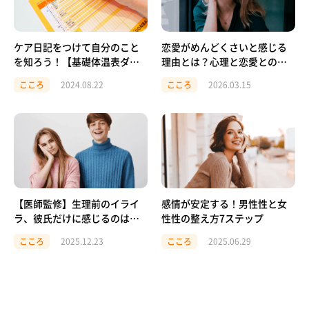
ケア日記をつけて自分のこと
恋愛がめんどくさいと感じる
を知ろう！【基礎体温表ダウ
理由とは？心理と恋愛との向
ンロード可能】
き合い方
こころ
2024.08.22
こころ
2026.03.15
【医師監修】生理前のイライ
感情が安定する！男性性と女
ラ、彼氏だけに感じるのはな
性性の整え方7ステップ
ぜ？原因と対処法を解説
こころ
2025.12.23
こころ
2025.06.29