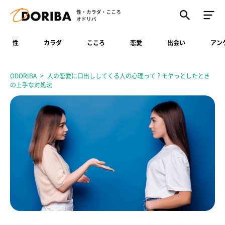
性
カラダ
こころ
恋愛
出会い
アン
ODORIBA
人の恋愛に口出ししてくる人の心理って？モヤっとしたとき
の上手な対処法