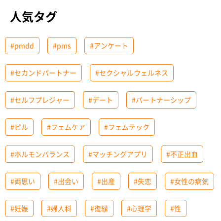
人気タグ
#pmdd
#pms
#アンケート
#セカンドパートナー
#セクシャルウェルネス
#セルフプレジャー
#デート
#パートナーシップ
#ピル
#フェムケア
#フェムテック
#ホルモンバランス
#マッチングアプリ
#不正出血
#両思い
#出会い
#出産
#失恋
#女性の病気
#妊娠
#婦人科
#復縁
#心理学
#性