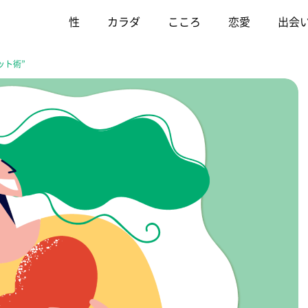
性
カラダ
こころ
恋愛
出会
ット術”