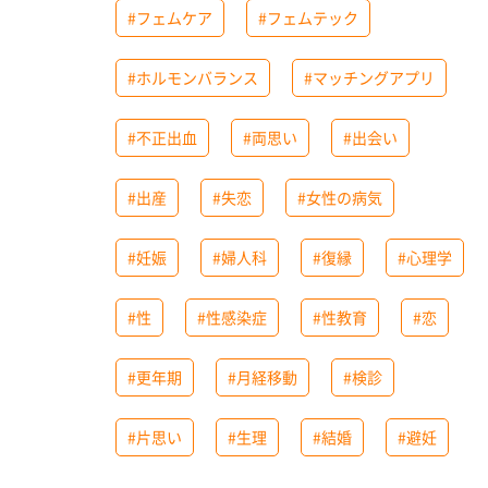
#フェムケア
#フェムテック
#ホルモンバランス
#マッチングアプリ
#不正出血
#両思い
#出会い
#出産
#失恋
#女性の病気
#妊娠
#婦人科
#復縁
#心理学
#性
#性感染症
#性教育
#恋
#更年期
#月経移動
#検診
#片思い
#生理
#結婚
#避妊