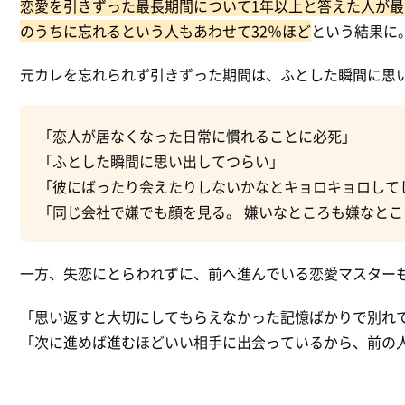
恋愛を引きずった最長期間について1年以上と答えた人が最
のうちに忘れるという人もあわせて32％ほど
という結果に
元カレを忘れられず引きずった期間は、ふとした瞬間に思
「恋人が居なくなった日常に慣れることに必死」
「ふとした瞬間に思い出してつらい」
「彼にばったり会えたりしないかなとキョロキョロして
「同じ会社で嫌でも顔を見る。 嫌いなところも嫌なと
一方、失恋にとらわれずに、前へ進んでいる恋愛マスター
「思い返すと大切にしてもらえなかった記憶ばかりで別れ
「次に進めば進むほどいい相手に出会っているから、前の