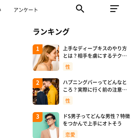
い
アンケート
ランキング
上手なディープキスのやり方
とは？相手を虜にするテクニ
ックを紹介！
性
ハプニングバーってどんなと
ころ？実際に行く前の注意や
マナーについて！
性
ドS男子ってどんな男性？特徴
をつかんで上手にオトそう
恋愛