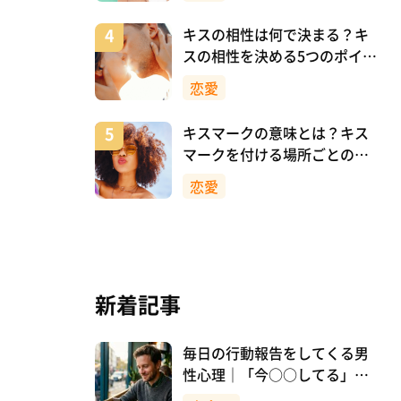
キスの相性は何で決まる？キ
スの相性を決める5つのポイン
ト
恋愛
キスマークの意味とは？キス
マークを付ける場所ごとの意
味を詳しく解説
恋愛
新着記事
毎日の行動報告をしてくる男
性心理｜「今○○してる」は
脈ありサイン？