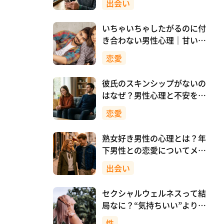
出会い
いちゃいちゃしたがるのに付
き合わない男性心理｜甘い時
間の裏にある本音とは
恋愛
彼氏のスキンシップがないの
はなぜ？男性心理と不安を減
らす向き合い方
恋愛
熟女好き男性の心理とは？年
下男性との恋愛についてメリ
ットも解説！
出会い
セクシャルウェルネスって結
局なに？“気持ちいい”より先
に、自分を大切にすること
性