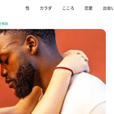
性
カラダ
こころ
恋愛
出会
を解説