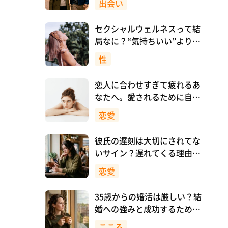
出会い
セクシャルウェルネスって結
局なに？“気持ちいい”より先
に、自分を大切にすること
性
恋人に合わせすぎて疲れるあ
なたへ。愛されるために自分
を消さない恋愛のつくり方
恋愛
彼氏の遅刻は大切にされてな
いサイン？遅れてくる理由と
対処法
恋愛
35歳からの婚活は厳しい？結
婚への強みと成功するために
意識したいこと
こころ