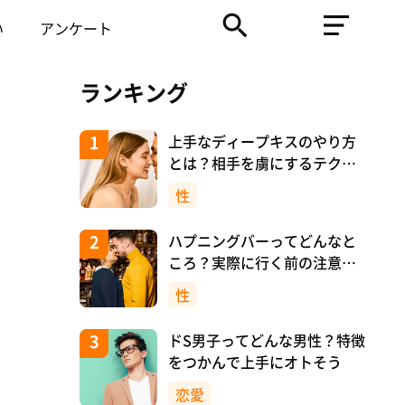
い
アンケート
ランキング
上手なディープキスのやり方
とは？相手を虜にするテクニ
ックを紹介！
性
ハプニングバーってどんなと
ころ？実際に行く前の注意や
マナーについて！
性
ドS男子ってどんな男性？特徴
をつかんで上手にオトそう
恋愛