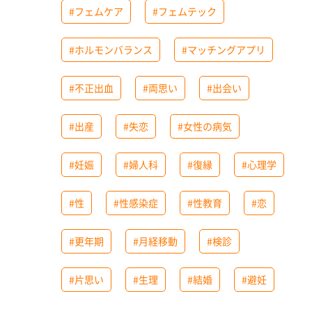
#フェムケア
#フェムテック
#ホルモンバランス
#マッチングアプリ
#不正出血
#両思い
#出会い
#出産
#失恋
#女性の病気
#妊娠
#婦人科
#復縁
#心理学
#性
#性感染症
#性教育
#恋
#更年期
#月経移動
#検診
#片思い
#生理
#結婚
#避妊