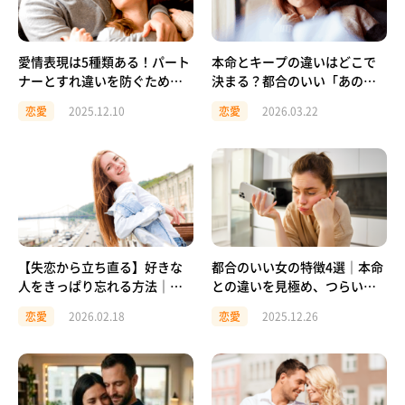
愛情表現は5種類ある！パート
本命とキープの違いはどこで
ナーとすれ違いを防ぐための
決まる？都合のいい「あの
ヒント
子」にならないために
恋愛
2025.12.10
恋愛
2026.03.22
【失恋から立ち直る】好きな
都合のいい女の特徴4選｜本命
人をきっぱり忘れる方法｜気
との違いを見極め、つらい恋
持ちを切り替えて前に進むコ
を卒業しよう
恋愛
2026.02.18
恋愛
2025.12.26
ツ