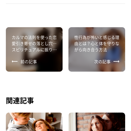
カルマの法則を使った恋
性行為が怖いと感じる理
愛引き寄せの落とし穴―
由とは？心と体を守りな
スピリチュアルに振り回
がら向き合う方法
されず、幸せな関係を築
前の記事
次の記事
くために
関連記事