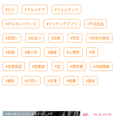
#ピル
#フェムケア
#フェムテック
#ホルモンバランス
#マッチングアプリ
#不正出血
#両思い
#出会い
#出産
#失恋
#女性の病気
#妊娠
#婦人科
#復縁
#心理学
#性
#性感染症
#性教育
#恋
#更年期
#月経移動
#検診
#片思い
#生理
#結婚
#避妊