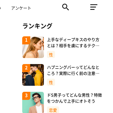
い
アンケート
ランキング
上手なディープキスのやり方
とは？相手を虜にするテクニ
ックを紹介！
性
ハプニングバーってどんなと
ころ？実際に行く前の注意や
マナーについて！
性
ドS男子ってどんな男性？特徴
をつかんで上手にオトそう
恋愛