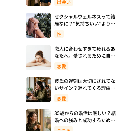
出会い
セクシャルウェルネスって結
局なに？“気持ちいい”より先
に、自分を大切にすること
性
恋人に合わせすぎて疲れるあ
なたへ。愛されるために自分
を消さない恋愛のつくり方
恋愛
彼氏の遅刻は大切にされてな
いサイン？遅れてくる理由と
対処法
恋愛
35歳からの婚活は厳しい？結
婚への強みと成功するために
意識したいこと
こころ