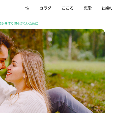
性
カラダ
こころ
恋愛
出会
自分をすり減らさないために