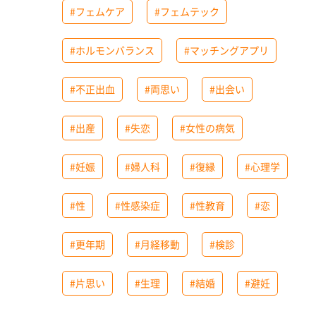
#フェムケア
#フェムテック
#ホルモンバランス
#マッチングアプリ
#不正出血
#両思い
#出会い
#出産
#失恋
#女性の病気
#妊娠
#婦人科
#復縁
#心理学
#性
#性感染症
#性教育
#恋
#更年期
#月経移動
#検診
#片思い
#生理
#結婚
#避妊