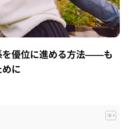
係を優位に進める方法——も
ために