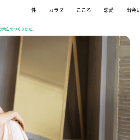
性
カラダ
こころ
恋愛
出会
の余白のつくりかた。