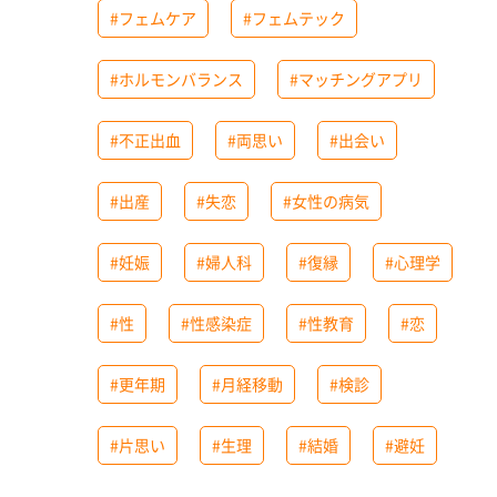
#フェムケア
#フェムテック
#ホルモンバランス
#マッチングアプリ
#不正出血
#両思い
#出会い
#出産
#失恋
#女性の病気
#妊娠
#婦人科
#復縁
#心理学
#性
#性感染症
#性教育
#恋
#更年期
#月経移動
#検診
#片思い
#生理
#結婚
#避妊