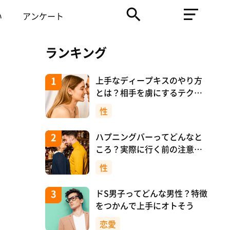
い
アンケート
ランキング
上手なディープキスのやり方
とは？相手を虜にするテクニ
ックを紹介！
性
ハプニングバーってどんなと
ころ？実際に行く前の注意や
マナーについて！
性
ドS男子ってどんな男性？特徴
をつかんで上手にオトそう
恋愛