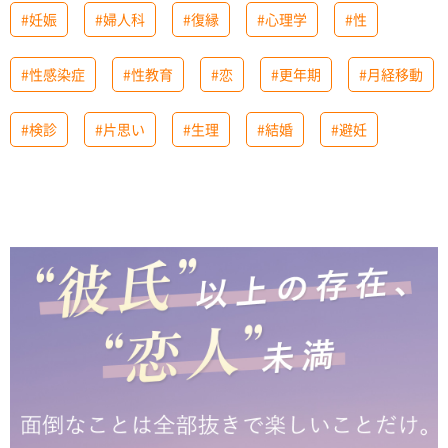
#妊娠
#婦人科
#復縁
#心理学
#性
#性感染症
#性教育
#恋
#更年期
#月経移動
#検診
#片思い
#生理
#結婚
#避妊