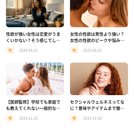
性欲が強い女性は恋愛がうま
女性の性欲は男性より強い？
くいかない？そう感じてしま
女性の性欲のピークや悩みを
う理由と対処法
解説
性
2026.04.22
性
2025.06.20
【医師監修】学校でも家庭で
セクシャルウェルネスってな
も教えてくれない一般的な
に？意味やアイテムまで徹底
「性交渉」の知識と注意点と
解説！
性
2024.11.15
性
2024.10.18
は？