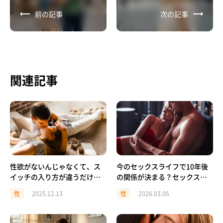
前の記事
次の記事
関連記事
性欲がないんじゃなくて、ス
今のセックスライフで10年後
イッチの入り方が違うだけ。
の関係が決まる？セックスラ
女性の「性欲タイプ」の話
イフが与える5つの影響
性
2025.12.13
性
2026.03.06