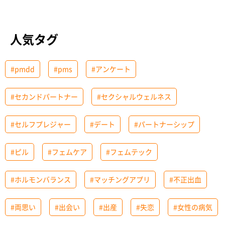
人気タグ
#pmdd
#pms
#アンケート
#セカンドパートナー
#セクシャルウェルネス
#セルフプレジャー
#デート
#パートナーシップ
#ピル
#フェムケア
#フェムテック
#ホルモンバランス
#マッチングアプリ
#不正出血
#両思い
#出会い
#出産
#失恋
#女性の病気