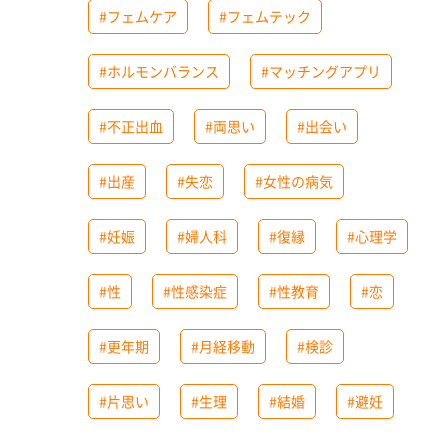
#フェムケア
#フェムテック
#ホルモンバランス
#マッチングアプリ
#不正出血
#両思い
#出会い
#出産
#失恋
#女性の病気
#妊娠
#婦人科
#復縁
#心理学
#性
#性感染症
#性教育
#恋
#更年期
#月経移動
#検診
#片思い
#生理
#結婚
#避妊