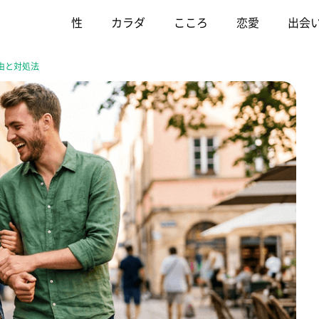
性
カラダ
こころ
恋愛
出会
由と対処法