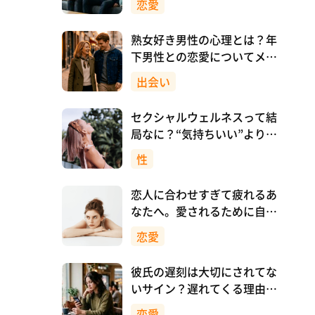
恋愛
熟女好き男性の心理とは？年
下男性との恋愛についてメリ
ットも解説！
出会い
セクシャルウェルネスって結
局なに？“気持ちいい”より先
に、自分を大切にすること
性
恋人に合わせすぎて疲れるあ
なたへ。愛されるために自分
を消さない恋愛のつくり方
恋愛
彼氏の遅刻は大切にされてな
いサイン？遅れてくる理由と
対処法
恋愛