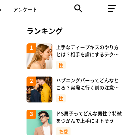
い
アンケート
ランキング
上手なディープキスのやり方
とは？相手を虜にするテクニ
ックを紹介！
性
ハプニングバーってどんなと
ころ？実際に行く前の注意や
マナーについて！
性
ドS男子ってどんな男性？特徴
をつかんで上手にオトそう
恋愛